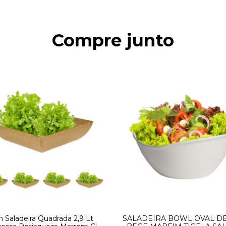
Compre junto
n Saladeira Quadrada 2,9 Lt
SALADEIRA BOWL OVAL D