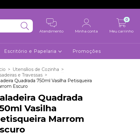
0
Atendimento
Minha conta
Meu carrinho
Escritório e Papelaria
Promoções
cio
>
Utensílios de Cozinha
>
sadeiras e Travessas
>
ladeira Quadrada 750ml Vasilha Petisqueira
rrom Escuro
aladeira Quadrada
50ml Vasilha
etisqueira Marrom
scuro