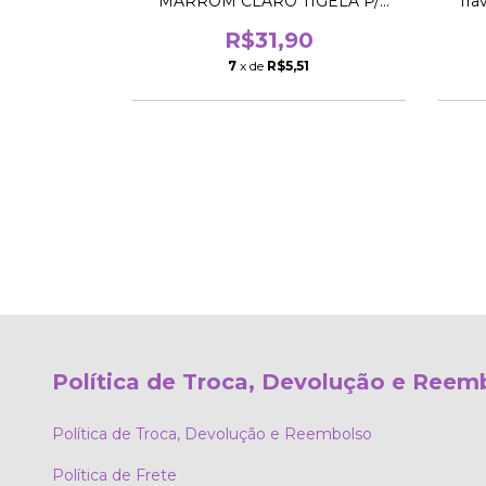
om Claro
MARROM CLARO TIGELA P/
Tra
SALADA
0
R$31,90
6
7
x de
R$5,51
Política de Troca, Devolução e Reem
Política de Troca, Devolução e Reembolso
Política de Frete