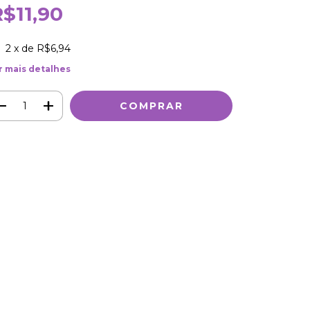
R$11,90
2
x de
R$6,94
r mais detalhes