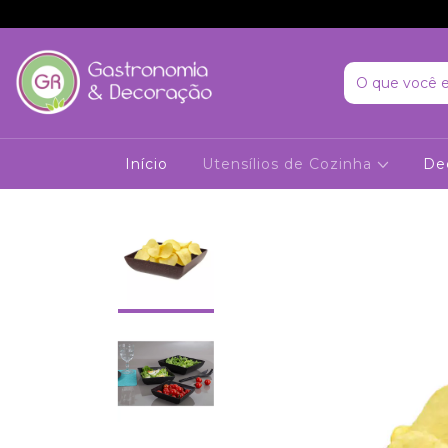
Início
Utensílios de Cozinha
De