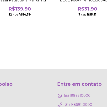
vessa Petisqueira Marrom Cl
BEGE MARFIM TIGELA SA
PIPOCA
R$139,90
R$31,90
12
x de
R$14,39
7
x de
R$5,51
bolso
Entre em contato
5531986910000
(31) 9.8691-0000