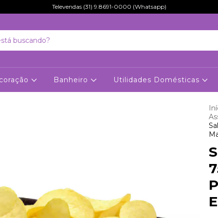
Televendas (31) 9.8691-0000 (Whatsapp)
coração
Banheiro
Utilidades Domésticas
Iní
As
Sa
Ma
S
7
P
E