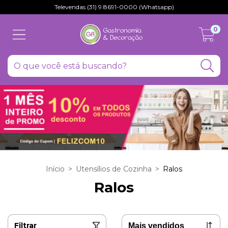
Televendas (31) 9.8691-0000 (Whatsapp)
0
Início
>
Utensílios de Cozinha
>
Ralos
Ralos
Filtrar