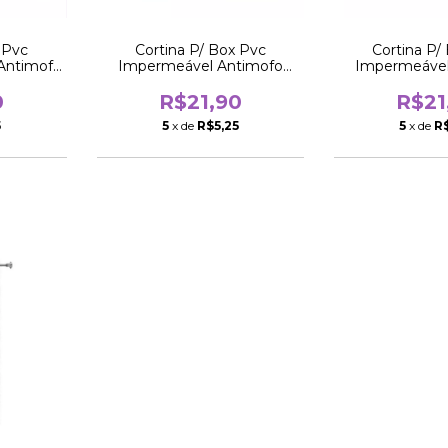
 Pvc
Cortina P/ Box Pvc
Cortina P/
Antimofo
Impermeável Antimofo
Impermeável
1,38x1,98m Preto
1,38x1,98
0
R$21,90
R$21
5
5
x de
R$5,25
5
x de
R