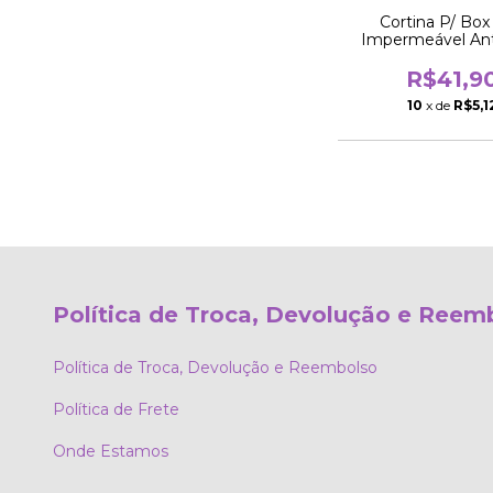
Cortina P/ Box
Impermeável An
1,38x1,98m Ban
R$41,9
10
x de
R$5,1
Política de Troca, Devolução e Reem
Política de Troca, Devolução e Reembolso
Política de Frete
Onde Estamos