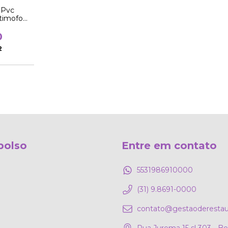
 Pvc
timofo
heiro
0
2
bolso
Entre em contato
5531986910000
(31) 9.8691-0000
contato@gestaoderestau
Rua Jurema 15 sl 303 - B