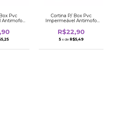
 Box Pvc
Cortina P/ Box Pvc
 Antimofo
Impermeável Antimofo
m Branco
1,38x1,98m Bege
,90
R$22,90
$5,25
5
x de
R$5,49