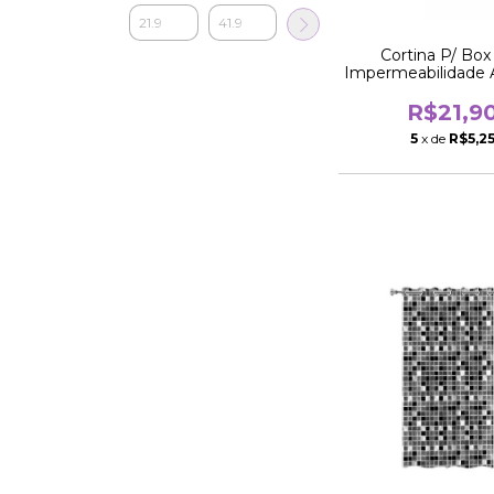
Cortina P/ Box
Impermeabilidade 
Cinza
R$21,9
5
x de
R$5,2