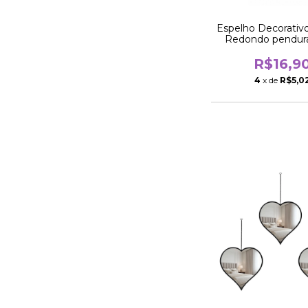
Espelho Decorativ
Redondo pendura
Rose Gold
R$16,9
4
x de
R$5,0