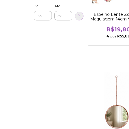
De
Até
Espelho Lente Z
Maquiagem 14cm 
De Fixaçã
R$19,8
4
x de
R$5,8