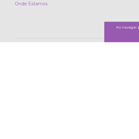
Onde Estamos
Ao navegar p
Meios de pagamento
Meios de envio
Copyright GR Comércio em Gastronomia e Decoração - 15036750000190