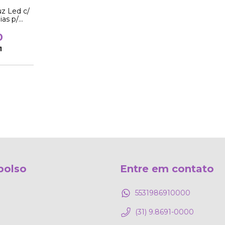
z Led c/
ias p/
m
0
1
bolso
Entre em contato
5531986910000
(31) 9.8691-0000