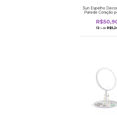
3un Espelho Decor
Parede Coração p
Preto 25c
R$50,9
12
x de
R$5,2