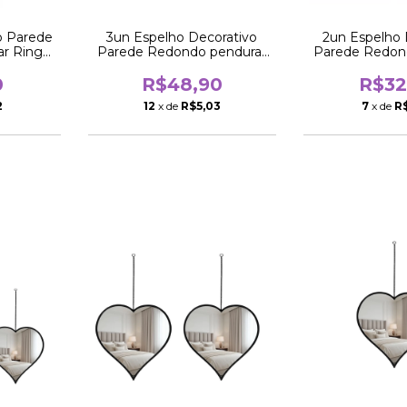
o Parede
3un Espelho Decorativo
2un Espelho 
r Ring
Parede Redondo pendurar
Parede Redon
Ring Black
Ring B
0
R$48,90
R$32
2
12
x de
R$5,03
7
x de
R