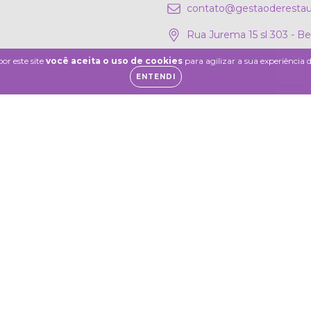
contato@gestaoderestau
Rua Jurema 15 sl 303 - B
or este site
você aceita o uso de cookies
para agilizar a sua experiência
ENTENDI
 - 2026. Todos os direitos reservados.