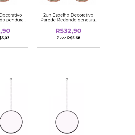
Decorativo
2un Espelho Decorativo
do pendurar
Parede Redondo pendurar
seGold
Ring RoseGold
,90
R$32,90
$5,03
7
x de
R$5,68