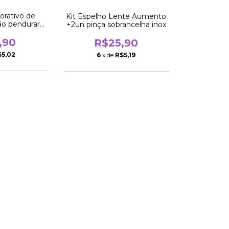
orativo de
Kit Espelho Lente Aumento
ão pendurar
+2un pinça sobrancelha inox
25cm
,90
R$25,90
$5,02
6
x de
R$5,19