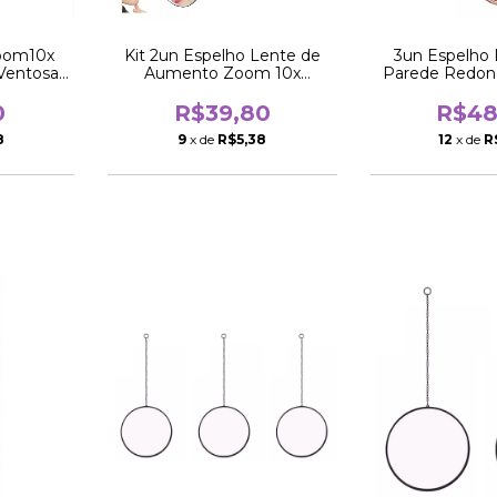
oom10x
Kit 2un Espelho Lente de
3un Espelho 
Ventosas
Aumento Zoom 10x
Parede Redon
o
Maquiagem 14cm
Ring Ro
0
R$39,80
R$48
8
9
x de
R$5,38
12
x de
R