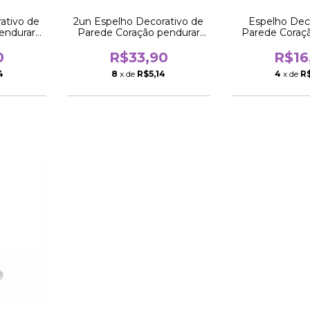
ativo de
2un Espelho Decorativo de
Espelho Dec
endurar
Parede Coração pendurar
Parede Coraç
m
Preto 25cm
Preto 
0
R$33,90
R$16
4
8
x de
R$5,14
4
x de
R