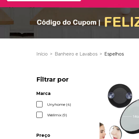
Início
>
Banheiro e Lavabos
>
Espelhos
Filtrar por
Marca
Unyhome (4)
Wellmix (9)
Preço