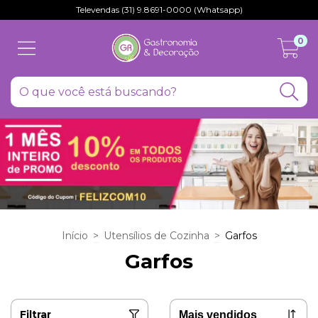
Televendas (31) 9.8691-0000 (Whatsapp)
0
Início
>
Utensílios de Cozinha
>
Garfos
Garfos
Filtrar