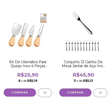
Kit De Utensílios Para
Conjunto 12 Garfos De
Queijo Inox 4 Peças
Mesa Jantar de Aço Inox
Gourmet Jogo
19CM
R$25,90
R$45,90
6
x de
R$5,19
11
x de
R$5,13