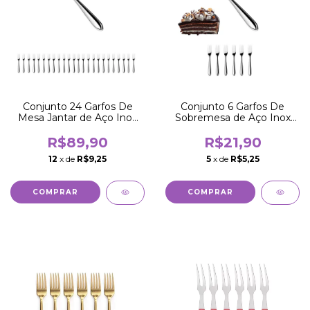
Conjunto 24 Garfos De
Conjunto 6 Garfos De
Mesa Jantar de Aço Inox
Sobremesa de Aço Inox
19CM
16,5CM
R$89,90
R$21,90
12
x de
R$9,25
5
x de
R$5,25