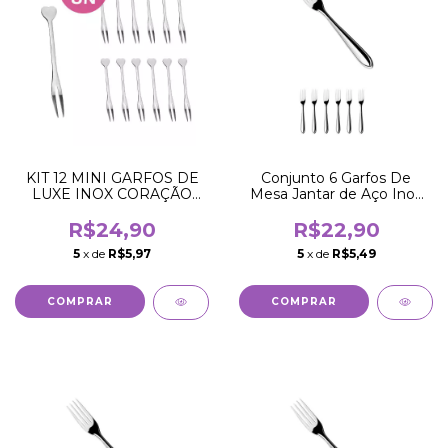
KIT 12 MINI GARFOS DE
Conjunto 6 Garfos De
LUXE INOX CORAÇÃO
Mesa Jantar de Aço Inox
PETISCOS APERITIVOS
19CM
R$24,90
R$22,90
5
x de
R$5,97
5
x de
R$5,49