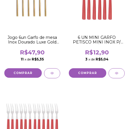
Jogo 6un Garfo de mesa
6 UN MINI GARFO
Inox Dourado Luxe Gold
PETISCO MINI INOX P/
Buffet
QUEIJO TÁBUA DE
FRIOS
R$47,90
R$12,90
11
x de
R$5,35
3
x de
R$5,04