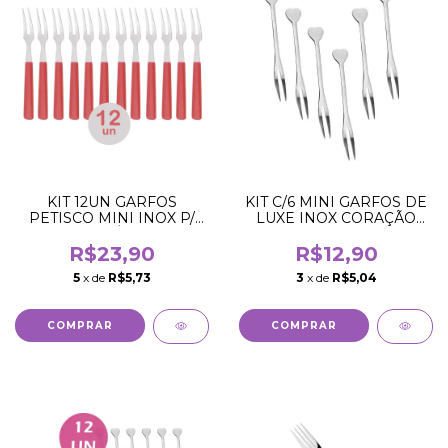
KIT 12UN GARFOS
KIT C/6 MINI GARFOS DE
PETISCO MINI INOX P/
LUXE INOX CORAÇÃO
QUEIJO TÁBUA DE
PETISCOS APERITIVOS
FRIOS
R$23,90
R$12,90
5
x de
R$5,73
3
x de
R$5,04