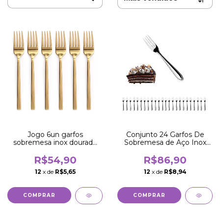
Jogo 6un garfos
Conjunto 24 Garfos De
sobremesa inox dourado
Sobremesa de Aço Inox
Luxe gold mesa posta
16,5CM
R$54,90
R$86,90
12
x de
R$5,65
12
x de
R$8,94