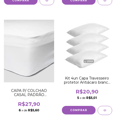
Kit 4un Capa Travesseiro
protetor Antiácaro branco
com ziper
CAPA P/ COLCHAO
R$20,90
CASAL PADRÃO
5
x de
R$5,01
IMPERMEÁVEL ANTI-
ÁCARO
R$27,90
6
x de
R$5,60