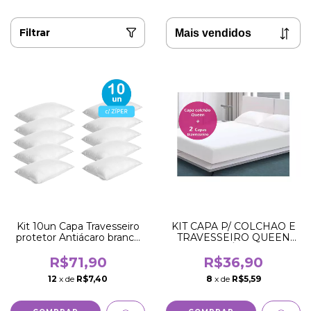
Filtrar
Kit 10un Capa Travesseiro
KIT CAPA P/ COLCHAO E
protetor Antiácaro branco
TRAVESSEIRO QUEEN
c/ ziper
ANTI-ÁCARO
R$71,90
R$36,90
12
x de
R$7,40
8
x de
R$5,59