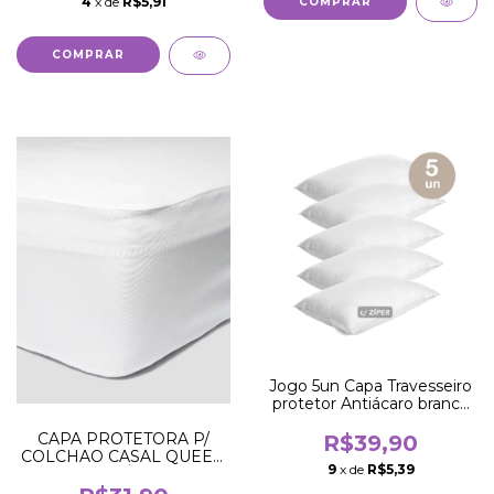
4
x de
R$5,91
Jogo 5un Capa Travesseiro
protetor Antiácaro branco
c/ ziper
CAPA PROTETORA P/
R$39,90
COLCHAO CASAL QUEEN
9
x de
R$5,39
IMPERMEÁVEL ANTI
ÁCARO