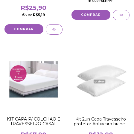
8
x de
R$5,44
ácaro
R$25,90
6
x de
R$5,19
KIT CAPA P/ COLCHAO E
Kit 2un Capa Travesseiro
TRAVESSEIRO CASAL
protetor Antiácaro branco
PADRÃO ANTI-ÁCARO
com ziper