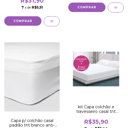
R$31,90
7
x de
R$5,51
kit Capa colchão e
travesseiro casal tnt
branco anti-ácaro
Capa p/ colchão casal
R$35,90
padrão tnt branco anti-