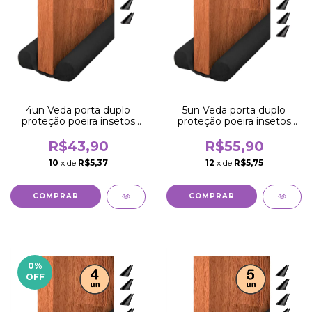
4un Veda porta duplo
5un Veda porta duplo
proteção poeira insetos
proteção poeira insetos
água vento 70cm
água vento 70cm
R$43,90
R$55,90
10
x de
R$5,37
12
x de
R$5,75
0
%
OFF