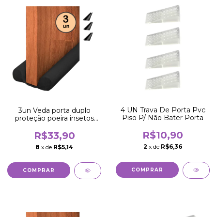
4 UN Trava De Porta Pvc
3un Veda porta duplo
Piso P/ Não Bater Porta
proteção poeira insetos
água vento 80cm
R$10,90
R$33,90
2
x de
R$6,36
8
x de
R$5,14