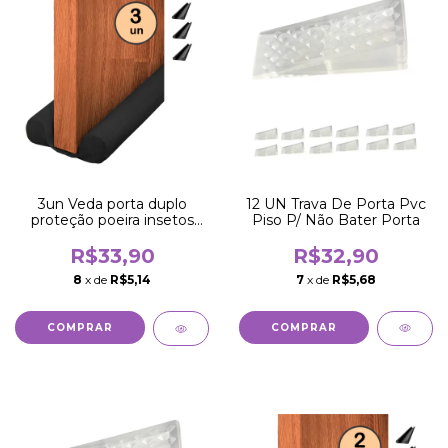
12 UN Trava De Porta Pvc
3un Veda porta duplo
Piso P/ Não Bater Porta
proteção poeira insetos
água vento 70cm
R$32,90
R$33,90
7
x de
R$5,68
8
x de
R$5,14