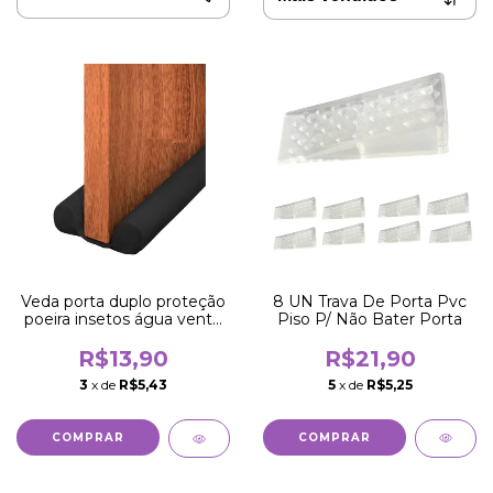
8 UN Trava De Porta Pvc
Veda porta duplo proteção
Piso P/ Não Bater Porta
poeira insetos água vento
80cm
R$21,90
R$13,90
5
x de
R$5,25
3
x de
R$5,43