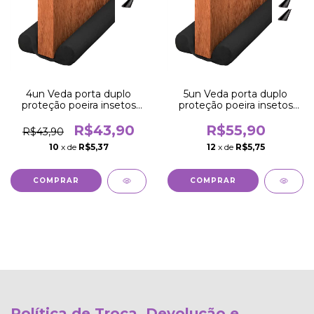
4un Veda porta duplo
5un Veda porta duplo
proteção poeira insetos
proteção poeira insetos
água vento 80cm
água vento 80cm
R$43,90
R$55,90
R$43,90
10
x de
R$5,37
12
x de
R$5,75
Política de Troca, Devolução e