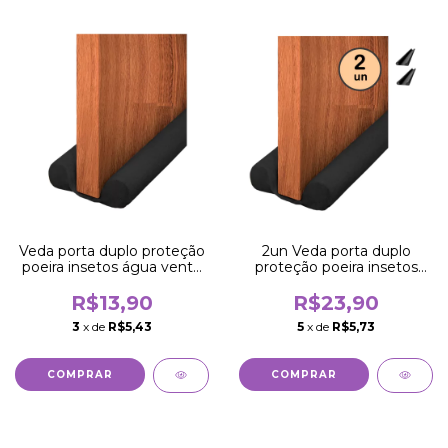
Veda porta duplo proteção
2un Veda porta duplo
poeira insetos água vento
proteção poeira insetos
70cm
água vento 80cm
R$13,90
R$23,90
3
x de
R$5,43
5
x de
R$5,73