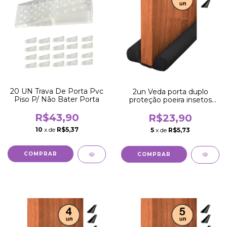
20 UN Trava De Porta Pvc
2un Veda porta duplo
Piso P/ Não Bater Porta
proteção poeira insetos
água vento 70cm
R$43,90
R$23,90
10
x de
R$5,37
5
x de
R$5,73