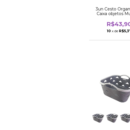
3un Cesto Organ
Caixa objetos Mu
quadrado 2
R$43,9
10
x de
R$5,3