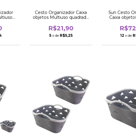
izador
Cesto Organizador Caixa
5un Cesto O
ltiuso
objetos Multiuso quadrado
Caixa objeto
cm
25cm
quadrad
0
R$21,90
R$72
4
5
x de
R$5,25
12
x de
R