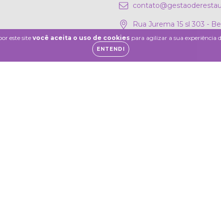
contato@gestaoderestau
Rua Jurema 15 sl 303 - B
or este site
você aceita o uso de cookies
para agilizar a sua experiência
ENTENDI
 - 2026. Todos os direitos reservados.