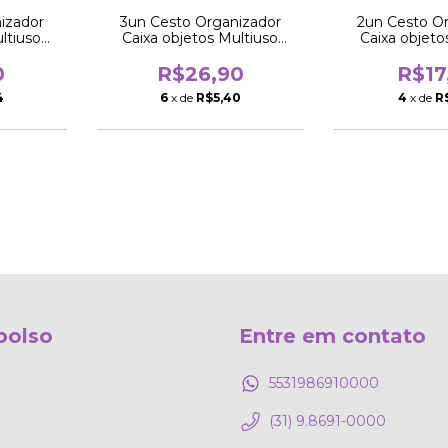
izador
3un Cesto Organizador
2un Cesto O
ltiuso
Caixa objetos Multiuso
Caixa objeto
cm
quadrado 16cm
quadrad
0
R$26,90
R$17
4
6
x de
R$5,40
4
x de
R
bolso
Entre em contato
5531986910000
(31) 9.8691-0000