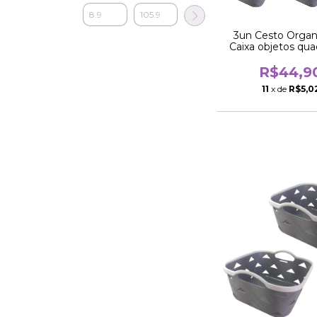
3un Cesto Organ
Caixa objetos qua
tamanhos
R$44,9
11
x de
R$5,0