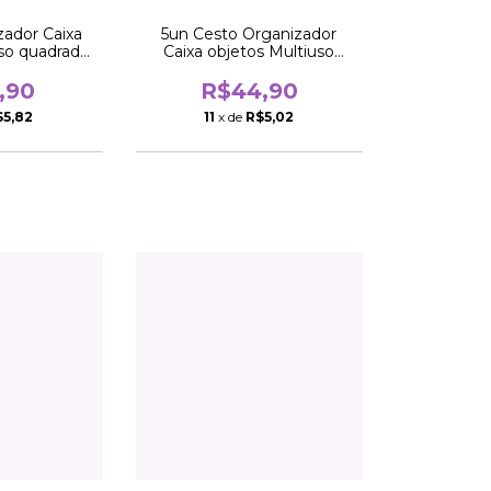
zador Caixa
5un Cesto Organizador
uso quadrado
Caixa objetos Multiuso
m
quadrado 16cm
,90
R$44,90
$5,82
11
x de
R$5,02