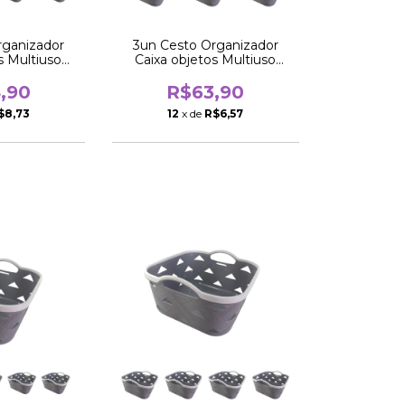
rganizador
3un Cesto Organizador
s Multiuso
Caixa objetos Multiuso
o 25cm
quadrado 25cm
,90
R$63,90
$8,73
12
x de
R$6,57