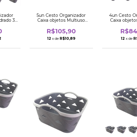
izador
5un Cesto Organizador
4un Cesto O
drado 3
Caixa objetos Multiuso
Caixa objeto
quadrado 25cm
quadrad
0
R$105,90
R$84
2
12
x de
R$10,89
12
x de
R