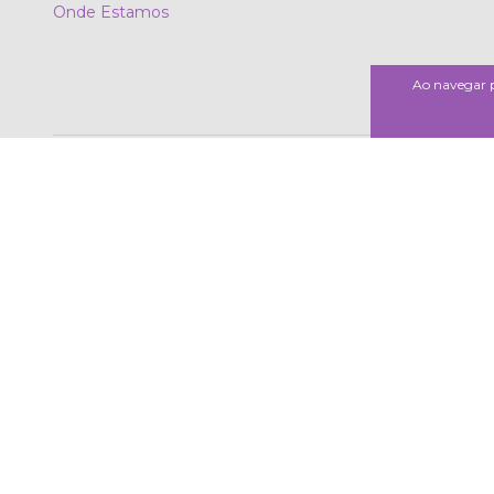
Onde Estamos
Ao navegar p
Meios de pagamento
Meios de envio
Copyright GR Comércio em Gastronomia e Decoração - 15036750000190