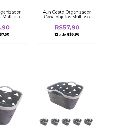
rganizador
4un Cesto Organizador
s Multiuso
Caixa objetos Multiuso
o 20cm
quadrado 20cm
,90
R$57,90
$7,50
12
x de
R$5,96