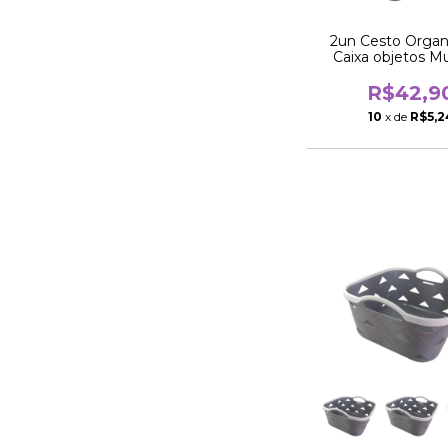
2un Cesto Organ
Caixa objetos Mu
quadrado 25
R$42,9
10
x de
R$5,2