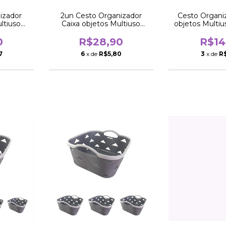
izador
2un Cesto Organizador
Cesto Organi
ltiuso
Caixa objetos Multiuso
objetos Multi
0cm
quadrado 20cm
20c
0
R$28,90
R$14
7
6
x de
R$5,80
3
x de
R