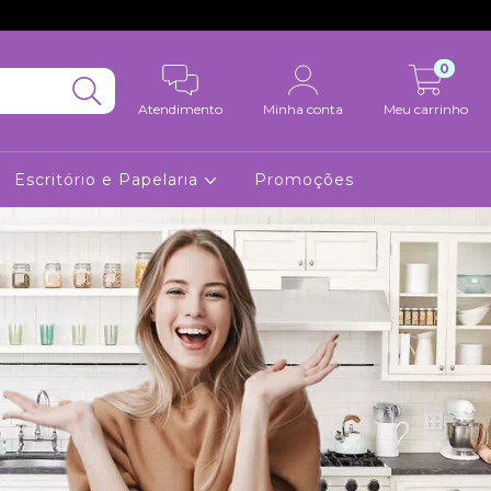
0
Atendimento
Minha conta
Meu carrinho
Escritório e Papelaria
Promoções