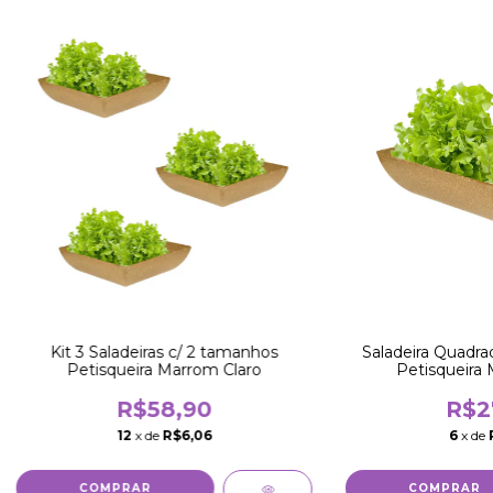
Kit 3 Saladeiras c/ 2 tamanhos
Saladeira Quadrad
Petisqueira Marrom Claro
Petisqueira 
R$58,90
R$2
12
x de
R$6,06
6
x de