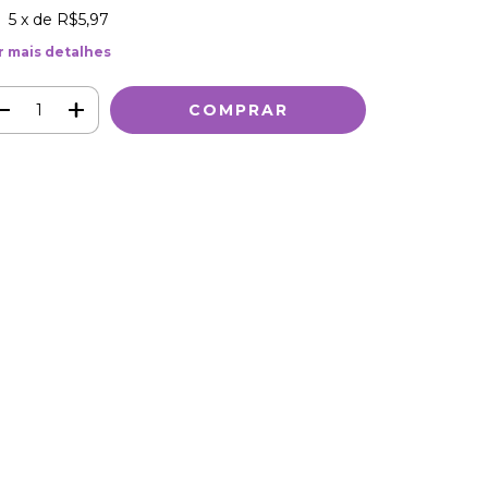
5
x de
R$5,97
r mais detalhes