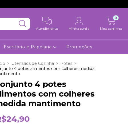
0
Atendimento
Minha conta
Meu carrinho
Escritório e Papelaria
Promoções
cio
>
Utensílios de Cozinha
>
Potes
>
njunto 4 potes alimentos com colheres medida
ntimento
onjunto 4 potes
limentos com colheres
edida mantimento
R$24,90