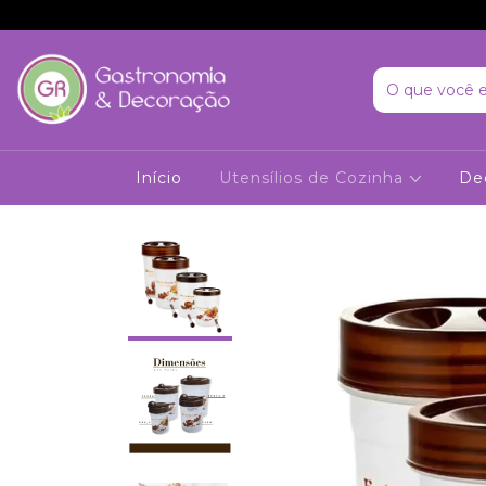
Início
Utensílios de Cozinha
De