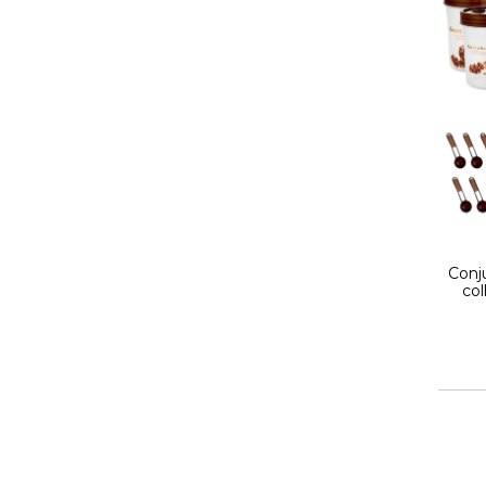
Conj
co