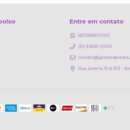
bolso
Entre em contato
5531986910000
(31) 9.8691-0000
contato@gestaoderestau
Rua Jurema 15 sl 303 - B