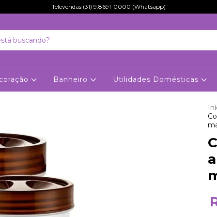
Televendas (31) 9.8691-0000 (Whatsapp)
coração
Banheiro
Utilidades Domésticas
Iní
Co
ma
C
a
m