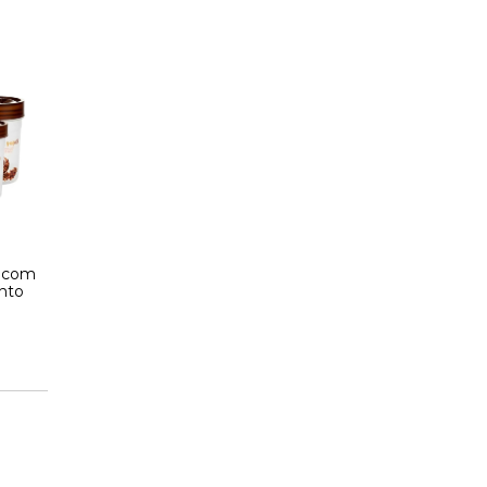
s com
nto