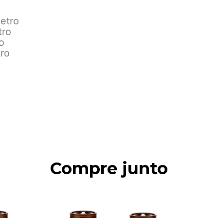
metro
tro
o
tro
Compre junto