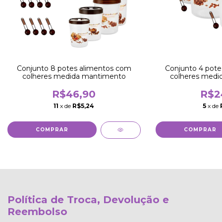
Conjunto 8 potes alimentos com
Conjunto 4 pote
colheres medida mantimento
colheres medi
R$46,90
R$2
11
x de
R$5,24
5
x de
Política de Troca, Devolução e
Reembolso