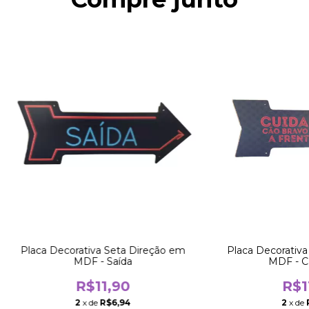
Placa Decorativa Seta Direção em
Placa Decorativa
MDF - Saída
MDF - C
R$11,90
R$1
2
x de
R$6,94
2
x de