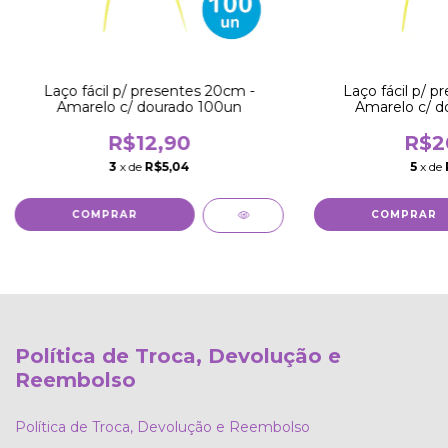
Laço fácil p/ presentes 20cm -
Laço fácil p/ p
Amarelo c/ dourado 100un
Amarelo c/ d
R$12,90
R$2
3
x de
R$5,04
5
x de
Política de Troca, Devolução e
Reembolso
Política de Troca, Devolução e Reembolso