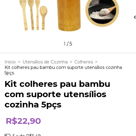
1
/
5
Início
>
Utensílios de Cozinha
>
Colheres
>
Kit colheres pau bambu com suporte utensílios cozinha
5pçs
Kit colheres pau bambu
com suporte utensílios
cozinha 5pçs
R$22,90
5
x de
R$5,49