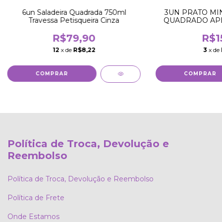
6un Saladeira Quadrada 750ml
3UN PRATO MIN
Travessa Petisqueira Cinza
QUADRADO APE
R$79,90
R$1
12
x de
R$8,22
3
x de
Política de Troca, Devolução e
Reembolso
Política de Troca, Devolução e Reembolso
Política de Frete
Onde Estamos