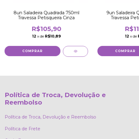
8un Saladeira Quadrada 750ml
9un Saladeira 
Travessa Petisqueira Cinza
Travessa Peti
R$105,90
R$11
12
x de
R$10,89
12
x de
Política de Troca, Devolução e
Reembolso
Política de Troca, Devolução e Reembolso
Política de Frete