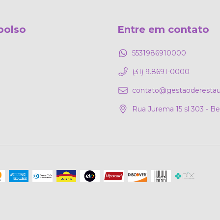
bolso
Entre em contato
5531986910000
(31) 9.8691-0000
contato@gestaoderestau
Rua Jurema 15 sl 303 - B