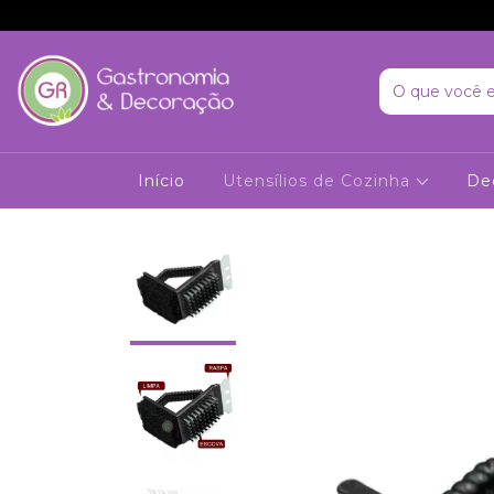
Início
Utensílios de Cozinha
De