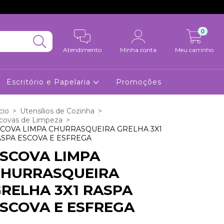
0
Atendimento
Minha conta
Meu carrinho
Escritório e Papelaria
Promoções
cio
>
Utensílios de Cozinha
>
covas de Limpeza
>
COVA LIMPA CHURRASQUEIRA GRELHA 3X1
SPA ESCOVA E ESFREGA
SCOVA LIMPA
CHURRASQUEIRA
RELHA 3X1 RASPA
SCOVA E ESFREGA