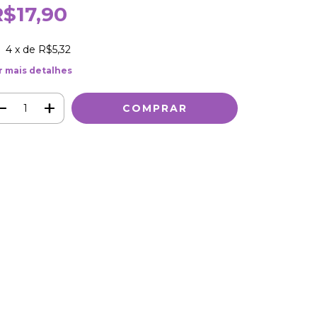
R$17,90
4
x de
R$5,32
r mais detalhes