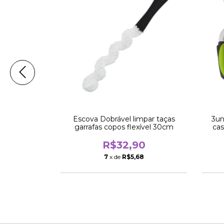
arrafas lavar
Escova Dobrável limpar taças
3un
anudos
garrafas copos flexível 30cm
cas
0
R$32,90
0
7
x de
R$5,68