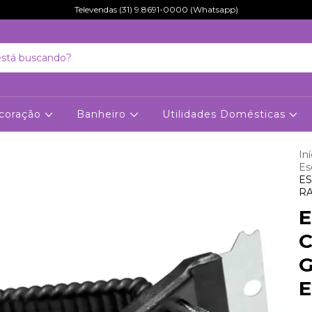
Televendas (31) 9.8691-0000 (Whatsapp)
coração
Banheiro
Utilidades Domésticas
Iní
Es
ES
RA
E
G
E