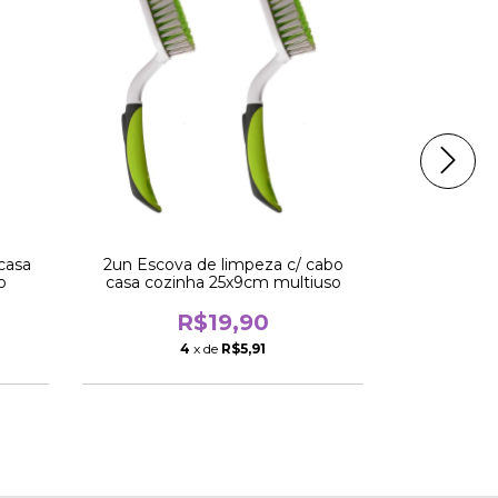
casa
2un Escova de limpeza c/ cabo
Kit 3 Esc
o
casa cozinha 25x9cm multiuso
mamade
R$19,90
4
x de
R$5,91
1