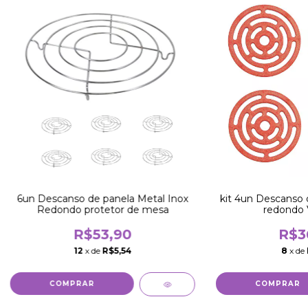
6un Descanso de panela Metal Inox
kit 4un Descanso 
Redondo protetor de mesa
redondo 
R$53,90
R$3
12
x de
R$5,54
8
x de