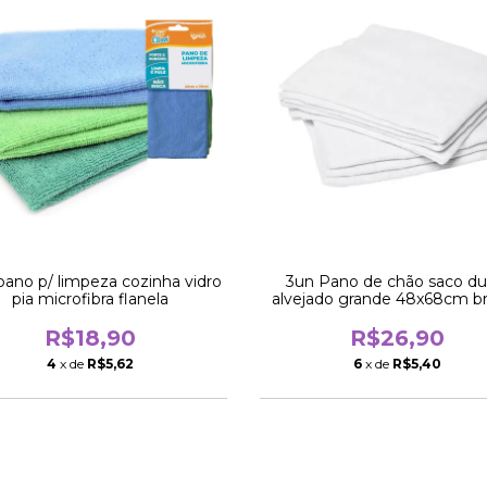
 pano p/ limpeza cozinha vidro
3un Pano de chão saco du
pia microfibra flanela
alvejado grande 48x68cm b
R$18,90
R$26,90
4
x de
R$5,62
6
x de
R$5,40