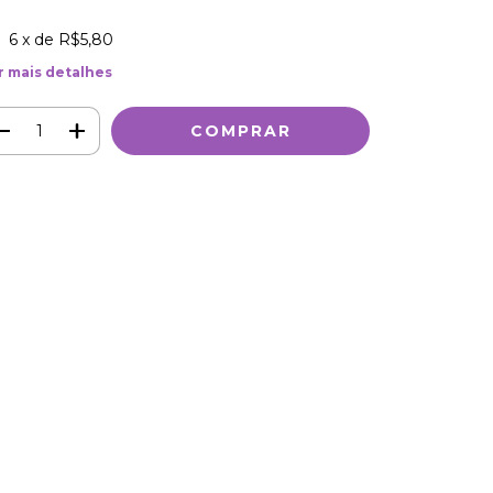
6
x de
R$5,80
r mais detalhes