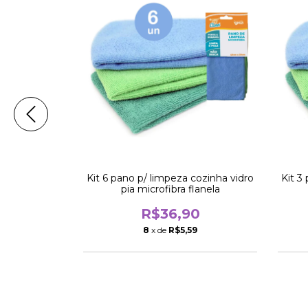
saco duplo
Kit 6 pano p/ limpeza cozinha vidro
Kit 3
68cm branco
pia microfibra flanela
0
R$36,90
94
8
x de
R$5,59