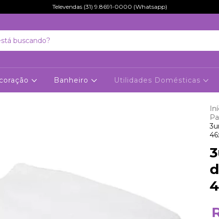
Televendas (31) 9.8691-0000 (Whatsapp)
coração
Banheiro
Utilidades Domésticas
Iní
Pa
3u
46
3
d
4