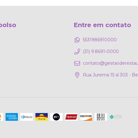
bolso
Entre em contato
5531986910000
(31) 9.8691-0000
contato@gestaoderestau
Rua Jurema 15 sl 303 - B