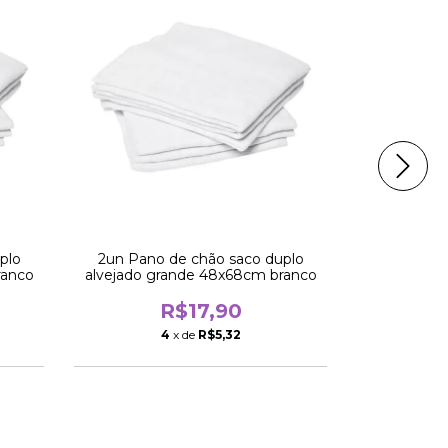
OFF
plo
2un Pano de chão saco duplo
Kit 30 pan
ranco
alvejado grande 48x68cm branco
vidro pi
R$17,90
R$180,
4
x de
R$5,32
1