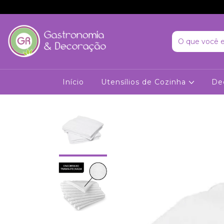
Início
Utensílios de Cozinha
De