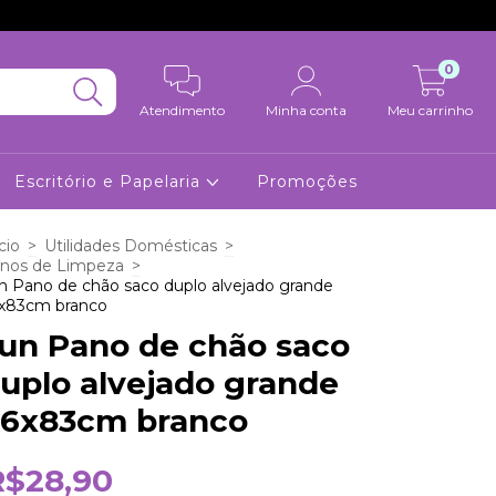
0
Atendimento
Minha conta
Meu carrinho
Escritório e Papelaria
Promoções
cio
>
Utilidades Domésticas
>
nos de Limpeza
>
n Pano de chão saco duplo alvejado grande
x83cm branco
un Pano de chão saco
uplo alvejado grande
6x83cm branco
R$28,90