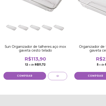
5un Organizador de talheres aço inox
Organizador de t
gaveta cesto telado
gaveta ce
R$113,90
R$2
12
x de
R$11,72
5
x de